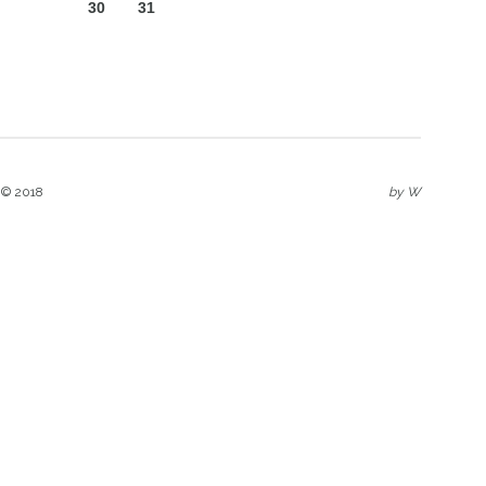
30
31
 © 2018
by
W