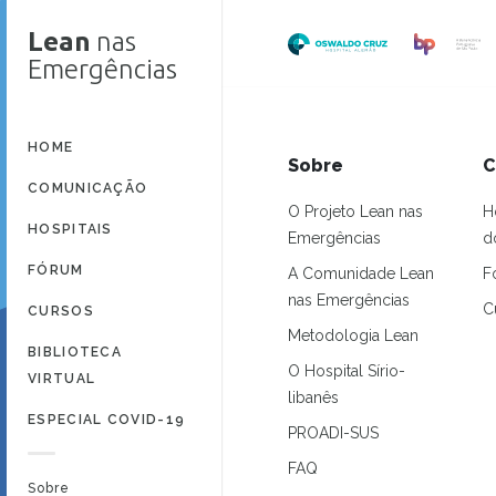
Lean
nas
Emergências
HOME
Sobre
C
COMUNICAÇÃO
O Projeto Lean nas
H
HOSPITAIS
Emergências
d
FÓRUM
A Comunidade Lean
F
nas Emergências
C
CURSOS
Metodologia Lean
BIBLIOTECA
O Hospital Sírio-
VIRTUAL
libanês
ESPECIAL COVID-19
PROADI-SUS
FAQ
Sobre