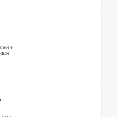
idade e
edade
O
stão da