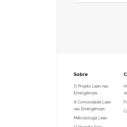
Sobre
C
O Projeto Lean nas
H
Emergências
d
A Comunidade Lean
F
nas Emergências
C
Metodologia Lean
O Hospital Sírio-