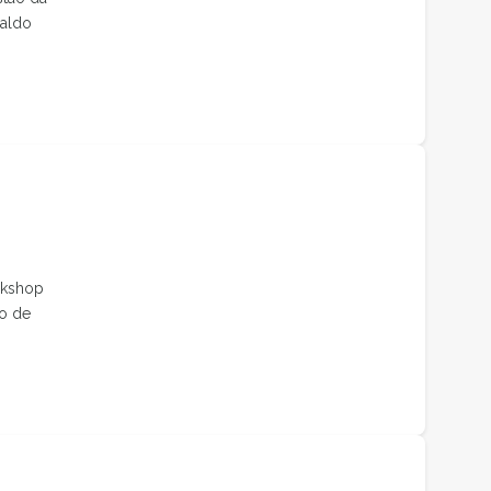
raldo
rkshop
ro de