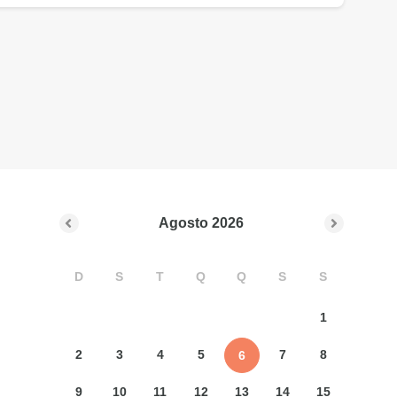
Agosto
2026
D
S
T
Q
Q
S
S
1
2
3
4
5
7
8
6
9
10
11
12
13
14
15