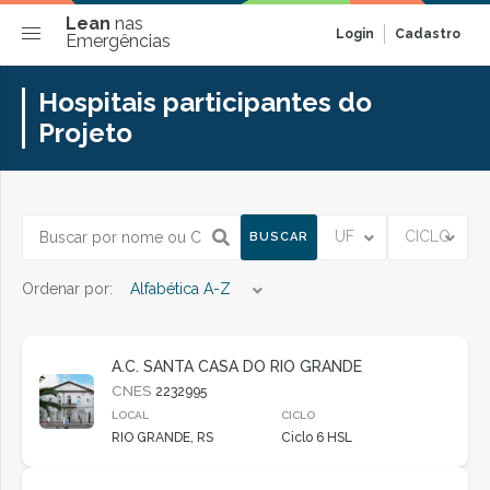
Lean
nas
Login
Cadastro
Emergências
Hospitais participantes do
Projeto
UF
CICLO
BUSCAR
Ordenar por:
Alfabética A-Z
A.C. SANTA CASA DO RIO GRANDE
CNES
2232995
LOCAL
CICLO
RIO GRANDE, RS
Ciclo 6 HSL