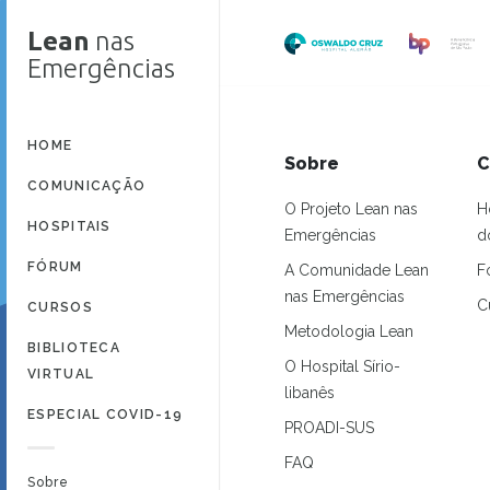
Lean
nas
Emergências
HOME
Sobre
C
COMUNICAÇÃO
O Projeto Lean nas
H
HOSPITAIS
Emergências
d
FÓRUM
A Comunidade Lean
F
nas Emergências
C
CURSOS
Metodologia Lean
BIBLIOTECA
O Hospital Sírio-
VIRTUAL
libanês
ESPECIAL COVID-19
PROADI-SUS
FAQ
Sobre