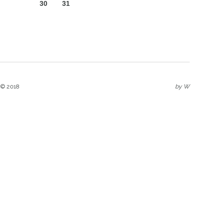
30
31
 © 2018
by
W