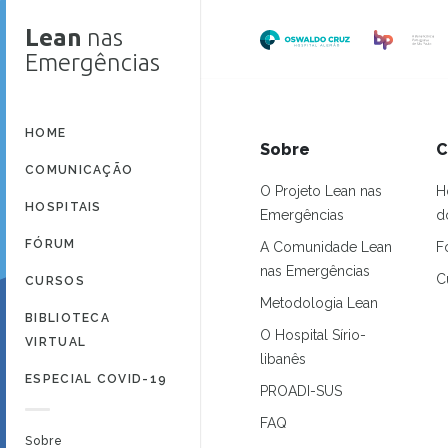
Lean
nas
Emergências
HOME
Sobre
C
COMUNICAÇÃO
O Projeto Lean nas
H
HOSPITAIS
Emergências
d
FÓRUM
A Comunidade Lean
F
nas Emergências
C
CURSOS
Metodologia Lean
BIBLIOTECA
O Hospital Sírio-
VIRTUAL
libanês
ESPECIAL COVID-19
PROADI-SUS
FAQ
Sobre