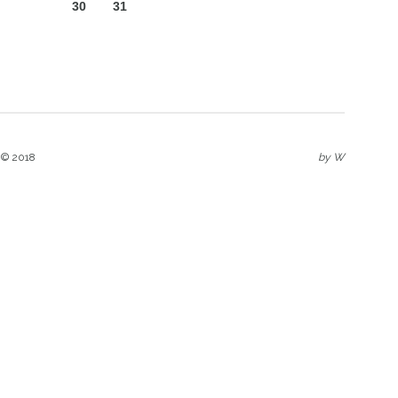
30
31
 © 2018
by
W