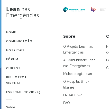
Lean
nas
Emergências
HOME
Sobre
C
COMUNICAÇÃO
O Projeto Lean nas
H
HOSPITAIS
Emergências
d
FÓRUM
A Comunidade Lean
F
nas Emergências
C
CURSOS
Metodologia Lean
BIBLIOTECA
O Hospital Sírio-
VIRTUAL
libanês
ESPECIAL COVID-19
PROADI-SUS
FAQ
Sobre