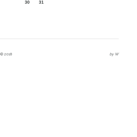
30
31
 © 2018
by
W