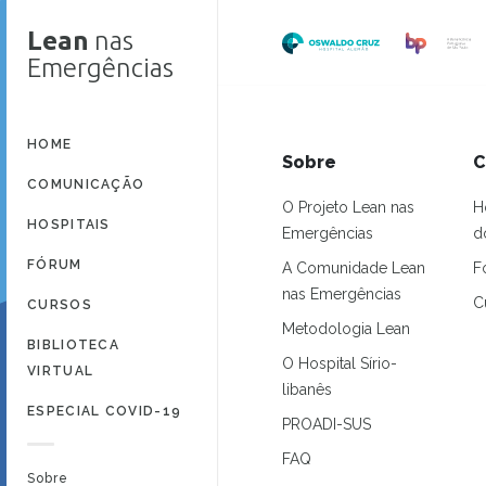
Lean
nas
Emergências
HOME
Sobre
C
COMUNICAÇÃO
O Projeto Lean nas
H
HOSPITAIS
Emergências
d
FÓRUM
A Comunidade Lean
F
nas Emergências
C
CURSOS
Metodologia Lean
BIBLIOTECA
O Hospital Sírio-
VIRTUAL
libanês
ESPECIAL COVID-19
PROADI-SUS
FAQ
Sobre