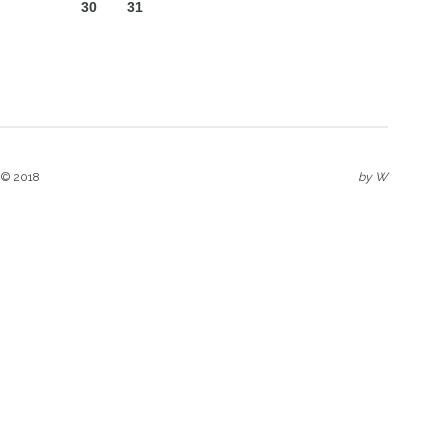
30
31
 © 2018
by
W