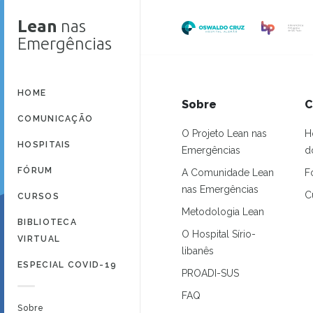
Lean
nas
Emergências
HOME
Sobre
C
COMUNICAÇÃO
O Projeto Lean nas
H
HOSPITAIS
Emergências
d
FÓRUM
A Comunidade Lean
F
nas Emergências
C
CURSOS
Metodologia Lean
BIBLIOTECA
O Hospital Sírio-
VIRTUAL
libanês
ESPECIAL COVID-19
PROADI-SUS
FAQ
Sobre