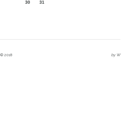
30
31
 © 2018
by
W