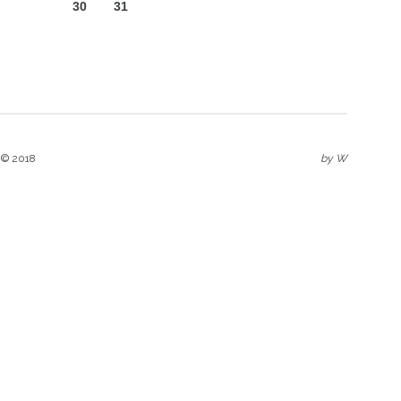
30
31
 © 2018
by
W