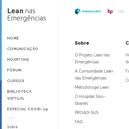
Lean
nas
Emergências
HOME
Sobre
C
COMUNICAÇÃO
O Projeto Lean nas
H
HOSPITAIS
Emergências
d
FÓRUM
A Comunidade Lean
F
nas Emergências
C
CURSOS
Metodologia Lean
BIBLIOTECA
O Hospital Sírio-
VIRTUAL
libanês
ESPECIAL COVID-19
PROADI-SUS
FAQ
Sobre