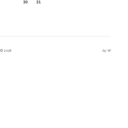
30
31
 © 2018
by
W