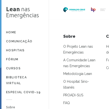
Lean
nas
Emergências
HOME
Sobre
C
COMUNICAÇÃO
O Projeto Lean nas
H
HOSPITAIS
Emergências
d
FÓRUM
A Comunidade Lean
F
nas Emergências
C
CURSOS
Metodologia Lean
BIBLIOTECA
O Hospital Sírio-
VIRTUAL
libanês
ESPECIAL COVID-19
PROADI-SUS
FAQ
Sobre