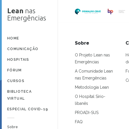
Lean
nas
Emergências
HOME
Sobre
C
COMUNICAÇÃO
O Projeto Lean nas
H
HOSPITAIS
Emergências
d
FÓRUM
A Comunidade Lean
F
nas Emergências
C
CURSOS
Metodologia Lean
BIBLIOTECA
O Hospital Sírio-
VIRTUAL
libanês
ESPECIAL COVID-19
PROADI-SUS
FAQ
Sobre