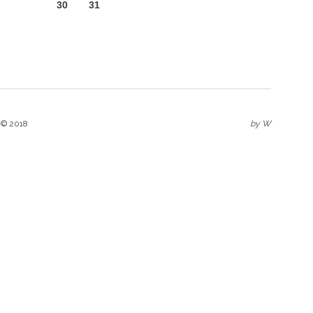
30
31
 © 2018
by
W