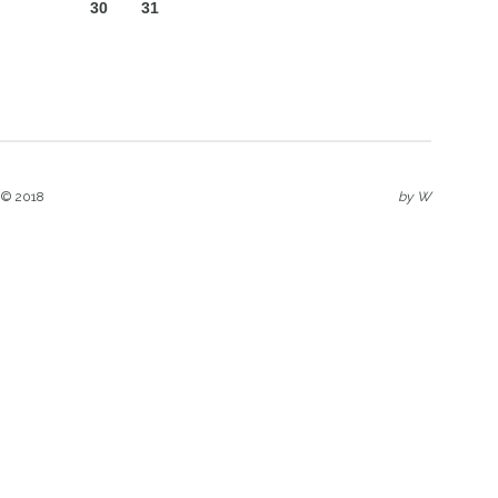
30
31
 © 2018
by
W