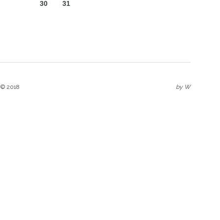
30
31
 © 2018
by
W