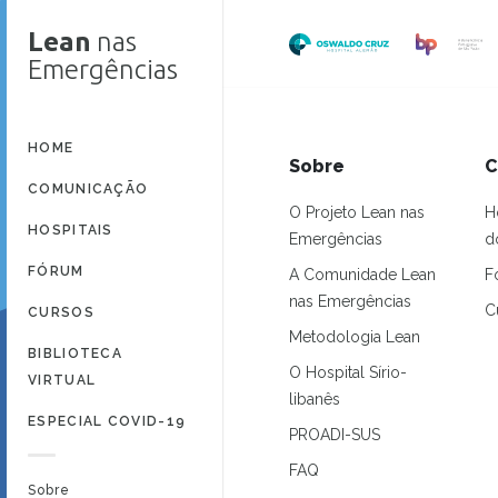
Lean
nas
Emergências
HOME
Sobre
C
COMUNICAÇÃO
O Projeto Lean nas
H
HOSPITAIS
Emergências
d
FÓRUM
A Comunidade Lean
F
nas Emergências
C
CURSOS
Metodologia Lean
BIBLIOTECA
O Hospital Sírio-
VIRTUAL
libanês
ESPECIAL COVID-19
PROADI-SUS
FAQ
Sobre