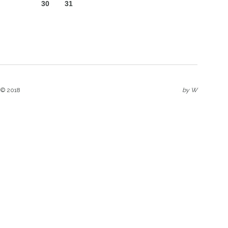
30
31
 © 2018
by
W