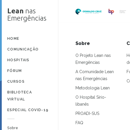
Lean
nas
Emergências
HOME
Sobre
C
COMUNICAÇÃO
O Projeto Lean nas
H
HOSPITAIS
Emergências
d
FÓRUM
A Comunidade Lean
F
nas Emergências
C
CURSOS
Metodologia Lean
BIBLIOTECA
O Hospital Sírio-
VIRTUAL
libanês
ESPECIAL COVID-19
PROADI-SUS
FAQ
Sobre