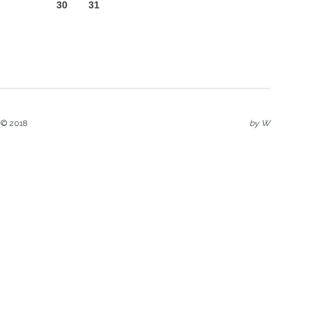
30
31
 © 2018
by
W