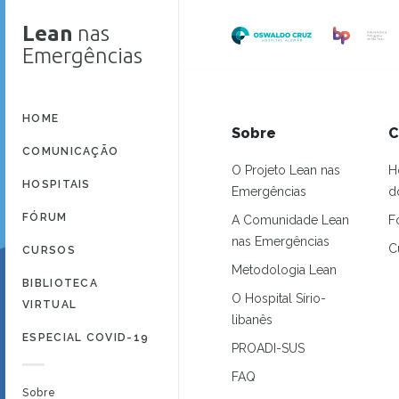
Lean
nas
Emergências
HOME
Sobre
C
COMUNICAÇÃO
O Projeto Lean nas
H
HOSPITAIS
Emergências
d
FÓRUM
A Comunidade Lean
F
nas Emergências
C
CURSOS
Metodologia Lean
BIBLIOTECA
O Hospital Sírio-
VIRTUAL
libanês
ESPECIAL COVID-19
PROADI-SUS
FAQ
Sobre