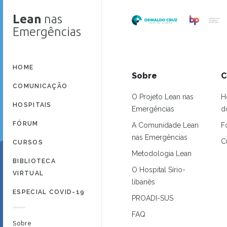
Lean
nas
Emergências
HOME
Sobre
C
COMUNICAÇÃO
O Projeto Lean nas
H
HOSPITAIS
Emergências
d
FÓRUM
A Comunidade Lean
F
nas Emergências
C
CURSOS
Metodologia Lean
BIBLIOTECA
O Hospital Sírio-
VIRTUAL
libanês
ESPECIAL COVID-19
PROADI-SUS
FAQ
Sobre