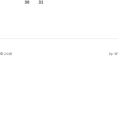
30
31
 © 2018
by
W