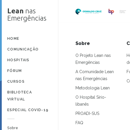
Lean
nas
Emergências
HOME
Sobre
C
COMUNICAÇÃO
O Projeto Lean nas
H
HOSPITAIS
Emergências
d
FÓRUM
A Comunidade Lean
F
nas Emergências
C
CURSOS
Metodologia Lean
BIBLIOTECA
O Hospital Sírio-
VIRTUAL
libanês
ESPECIAL COVID-19
PROADI-SUS
FAQ
Sobre