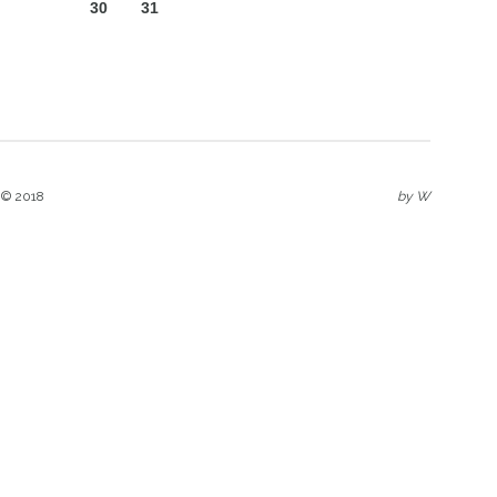
30
31
 © 2018
by
W