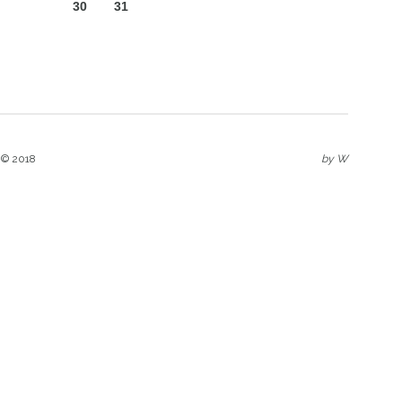
30
31
 © 2018
by
W