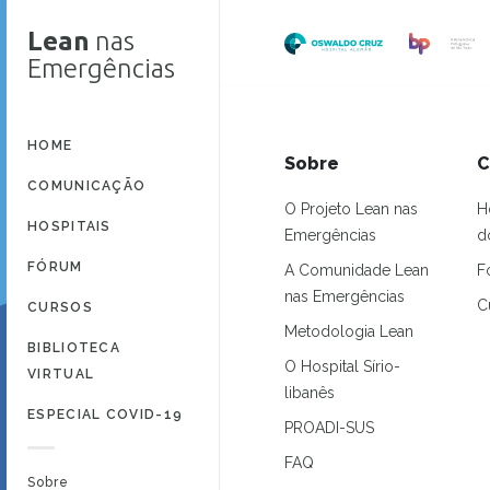
Lean
nas
Emergências
HOME
Sobre
C
COMUNICAÇÃO
O Projeto Lean nas
H
HOSPITAIS
Emergências
d
FÓRUM
A Comunidade Lean
F
nas Emergências
C
CURSOS
Metodologia Lean
BIBLIOTECA
O Hospital Sírio-
VIRTUAL
libanês
ESPECIAL COVID-19
PROADI-SUS
FAQ
Sobre