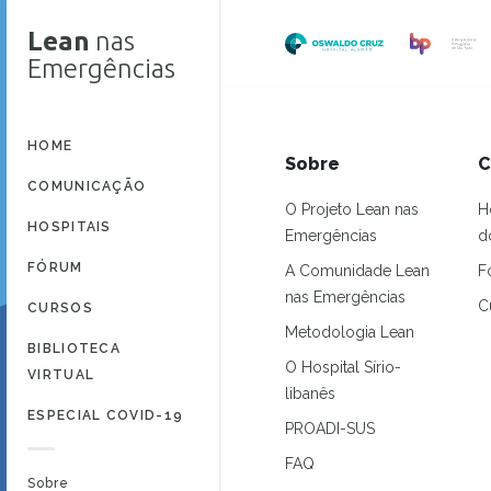
Lean
nas
Emergências
HOME
Sobre
C
COMUNICAÇÃO
O Projeto Lean nas
H
HOSPITAIS
Emergências
d
FÓRUM
A Comunidade Lean
F
nas Emergências
C
CURSOS
Metodologia Lean
BIBLIOTECA
O Hospital Sírio-
VIRTUAL
libanês
ESPECIAL COVID-19
PROADI-SUS
FAQ
Sobre