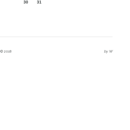
30
31
 © 2018
by
W