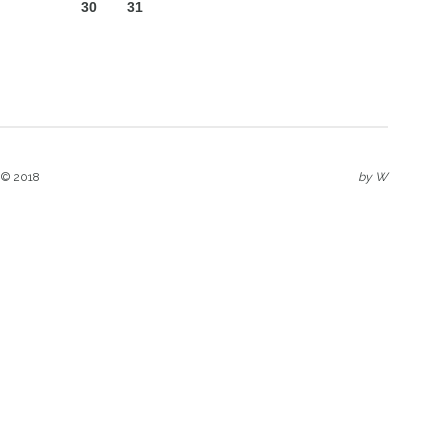
30
31
 © 2018
by
W