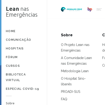
Lean
nas
Emergências
HOME
Sobre
C
COMUNICAÇÃO
O Projeto Lean nas
H
HOSPITAIS
Emergências
d
FÓRUM
A Comunidade Lean
F
nas Emergências
C
CURSOS
Metodologia Lean
BIBLIOTECA
O Hospital Sírio-
VIRTUAL
libanês
ESPECIAL COVID-19
PROADI-SUS
FAQ
Sobre