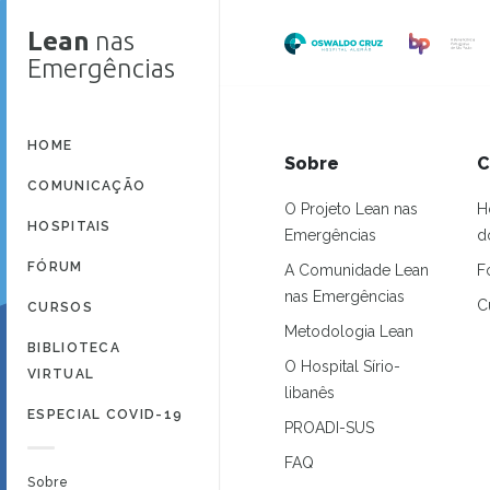
Lean
nas
Emergências
HOME
Sobre
C
COMUNICAÇÃO
O Projeto Lean nas
H
HOSPITAIS
Emergências
d
FÓRUM
A Comunidade Lean
F
nas Emergências
C
CURSOS
Metodologia Lean
BIBLIOTECA
O Hospital Sírio-
VIRTUAL
libanês
ESPECIAL COVID-19
PROADI-SUS
FAQ
Sobre