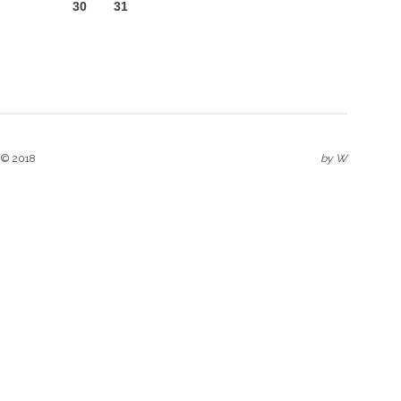
30
31
 © 2018
by
W