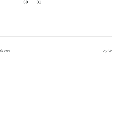
30
31
 © 2018
by
W