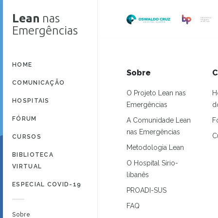
Lean
nas
Emergências
HOME
Sobre
C
COMUNICAÇÃO
O Projeto Lean nas
H
HOSPITAIS
Emergências
d
FÓRUM
A Comunidade Lean
F
nas Emergências
C
CURSOS
Metodologia Lean
BIBLIOTECA
O Hospital Sírio-
VIRTUAL
libanês
ESPECIAL COVID-19
PROADI-SUS
FAQ
Sobre