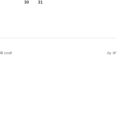
30
31
 © 2018
by
W