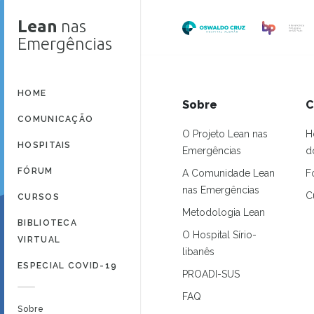
Lean
nas
Emergências
HOME
Sobre
C
COMUNICAÇÃO
O Projeto Lean nas
H
HOSPITAIS
Emergências
d
FÓRUM
A Comunidade Lean
F
nas Emergências
C
CURSOS
Metodologia Lean
BIBLIOTECA
O Hospital Sírio-
VIRTUAL
libanês
ESPECIAL COVID-19
PROADI-SUS
FAQ
Sobre