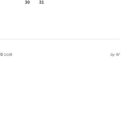
30
31
 © 2018
by
W