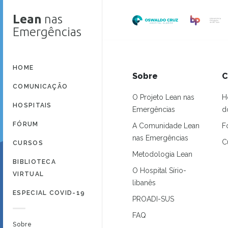
Lean
nas
Emergências
HOME
Sobre
C
COMUNICAÇÃO
O Projeto Lean nas
H
HOSPITAIS
Emergências
d
FÓRUM
A Comunidade Lean
F
nas Emergências
C
CURSOS
Metodologia Lean
BIBLIOTECA
O Hospital Sírio-
VIRTUAL
libanês
ESPECIAL COVID-19
PROADI-SUS
FAQ
Sobre