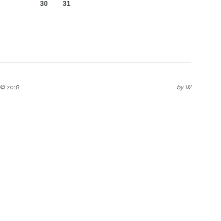
30
31
 © 2018
by
W