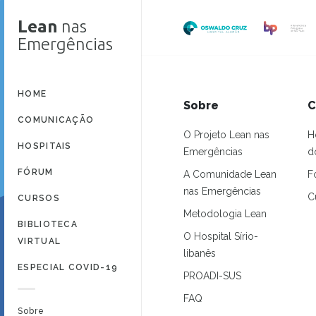
Lean
nas
Emergências
HOME
Sobre
C
COMUNICAÇÃO
O Projeto Lean nas
H
HOSPITAIS
Emergências
d
FÓRUM
A Comunidade Lean
F
nas Emergências
C
CURSOS
Metodologia Lean
BIBLIOTECA
O Hospital Sírio-
VIRTUAL
libanês
ESPECIAL COVID-19
PROADI-SUS
FAQ
Sobre