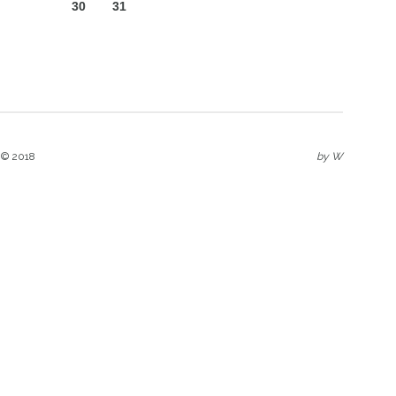
30
31
 © 2018
by
W