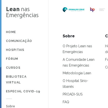
Lean
nas
Emergências
HOME
Sobre
C
COMUNICAÇÃO
O Projeto Lean nas
H
HOSPITAIS
Emergências
d
FÓRUM
A Comunidade Lean
F
nas Emergências
C
CURSOS
Metodologia Lean
BIBLIOTECA
O Hospital Sírio-
VIRTUAL
libanês
ESPECIAL COVID-19
PROADI-SUS
FAQ
Sobre