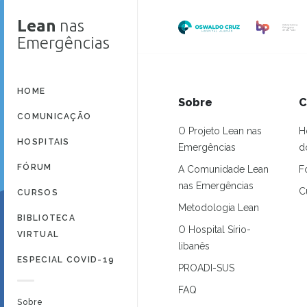
Lean
nas
Emergências
HOME
Sobre
C
COMUNICAÇÃO
O Projeto Lean nas
H
HOSPITAIS
Emergências
d
FÓRUM
A Comunidade Lean
F
nas Emergências
C
CURSOS
Metodologia Lean
BIBLIOTECA
O Hospital Sírio-
VIRTUAL
libanês
ESPECIAL COVID-19
PROADI-SUS
FAQ
Sobre