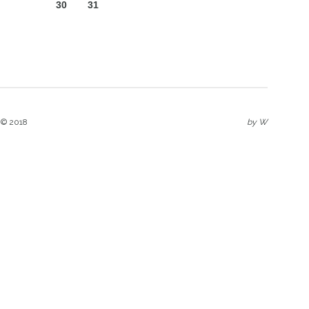
30
31
 © 2018
by
W