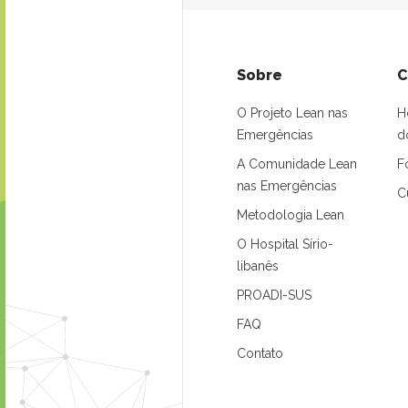
Sobre
C
O Projeto Lean nas
H
Emergências
d
A Comunidade Lean
F
nas Emergências
C
Metodologia Lean
O Hospital Sírio-
libanês
PROADI-SUS
FAQ
Contato