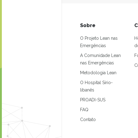
Sobre
C
O Projeto Lean nas
H
Emergências
d
A Comunidade Lean
F
nas Emergências
C
Metodologia Lean
O Hospital Sírio-
libanês
PROADI-SUS
FAQ
Contato