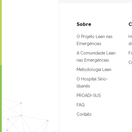
Sobre
C
O Projeto Lean nas
H
Emergências
d
A Comunidade Lean
F
nas Emergências
C
Metodologia Lean
O Hospital Sírio-
libanês
PROADI-SUS
FAQ
Contato