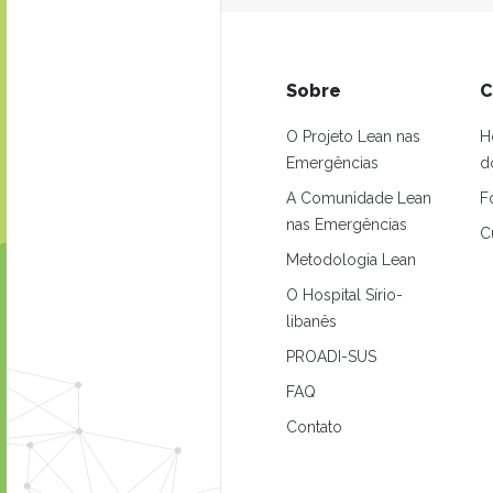
Sobre
C
O Projeto Lean nas
H
Emergências
d
A Comunidade Lean
F
nas Emergências
C
Metodologia Lean
O Hospital Sírio-
libanês
PROADI-SUS
FAQ
Contato