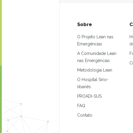
Sobre
C
O Projeto Lean nas
H
Emergências
d
A Comunidade Lean
F
nas Emergências
C
Metodologia Lean
O Hospital Sírio-
libanês
PROADI-SUS
FAQ
Contato