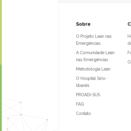
Sobre
C
O Projeto Lean nas
H
Emergências
d
A Comunidade Lean
F
nas Emergências
C
Metodologia Lean
O Hospital Sírio-
libanês
PROADI-SUS
FAQ
Contato