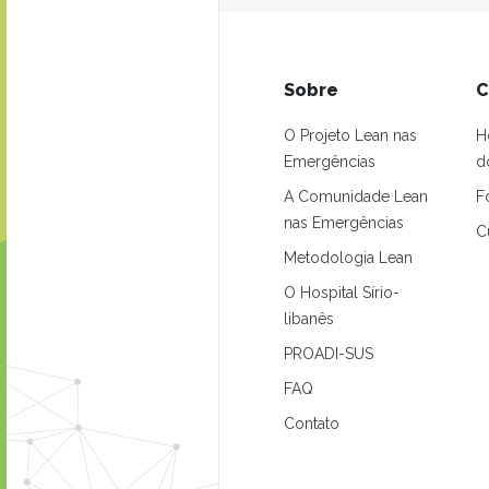
Sobre
C
O Projeto Lean nas
H
Emergências
d
A Comunidade Lean
F
nas Emergências
C
Metodologia Lean
O Hospital Sírio-
libanês
PROADI-SUS
FAQ
Contato