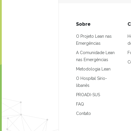
Sobre
C
O Projeto Lean nas
H
Emergências
d
A Comunidade Lean
F
nas Emergências
C
Metodologia Lean
O Hospital Sírio-
libanês
PROADI-SUS
FAQ
Contato