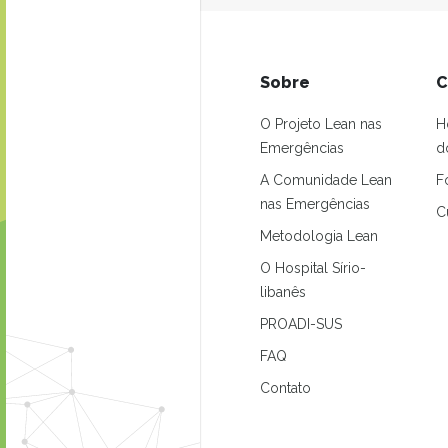
Sobre
C
O Projeto Lean nas
H
Emergências
d
A Comunidade Lean
F
nas Emergências
C
Metodologia Lean
O Hospital Sírio-
libanês
PROADI-SUS
FAQ
Contato