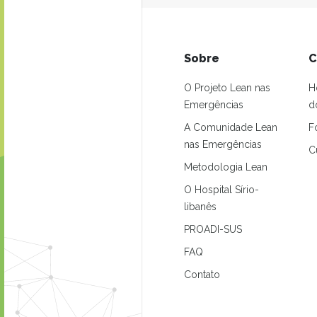
Sobre
C
O Projeto Lean nas
H
Emergências
d
A Comunidade Lean
F
nas Emergências
C
Metodologia Lean
O Hospital Sírio-
libanês
PROADI-SUS
FAQ
Contato