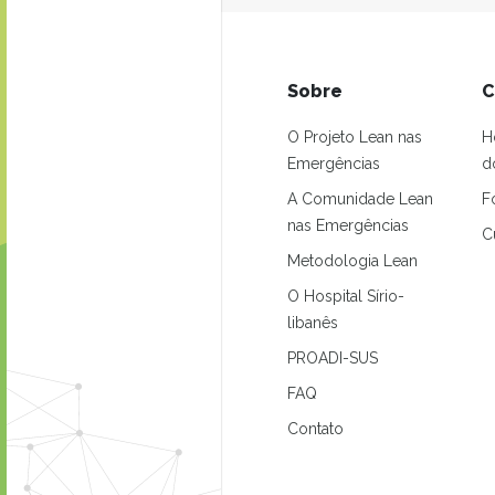
Sobre
C
O Projeto Lean nas
H
Emergências
d
A Comunidade Lean
F
nas Emergências
C
Metodologia Lean
O Hospital Sírio-
libanês
PROADI-SUS
FAQ
Contato