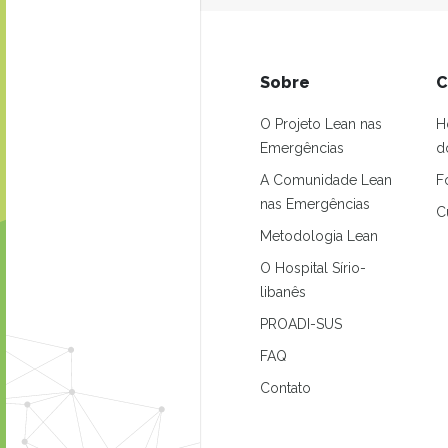
Sobre
C
O Projeto Lean nas
H
Emergências
d
A Comunidade Lean
F
nas Emergências
C
Metodologia Lean
O Hospital Sírio-
libanês
PROADI-SUS
FAQ
Contato