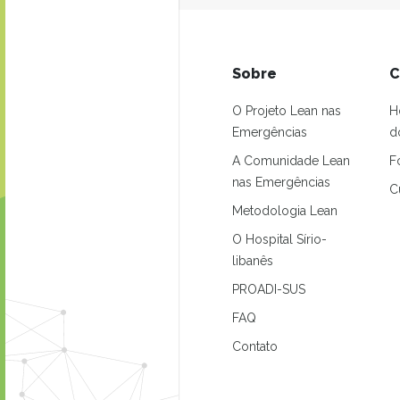
Sobre
C
O Projeto Lean nas
H
Emergências
d
A Comunidade Lean
F
nas Emergências
C
Metodologia Lean
O Hospital Sírio-
libanês
PROADI-SUS
FAQ
Contato