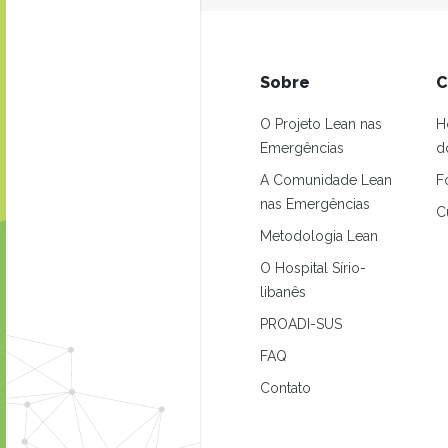
Sobre
C
O Projeto Lean nas
H
Emergências
d
A Comunidade Lean
F
nas Emergências
C
Metodologia Lean
O Hospital Sírio-
libanês
PROADI-SUS
FAQ
Contato