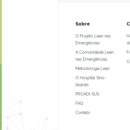
Sobre
C
O Projeto Lean nas
H
Emergências
d
A Comunidade Lean
F
nas Emergências
C
Metodologia Lean
O Hospital Sírio-
libanês
PROADI-SUS
FAQ
Contato