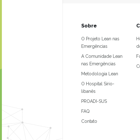
Sobre
C
O Projeto Lean nas
H
Emergências
d
A Comunidade Lean
F
nas Emergências
C
Metodologia Lean
O Hospital Sírio-
libanês
PROADI-SUS
FAQ
Contato