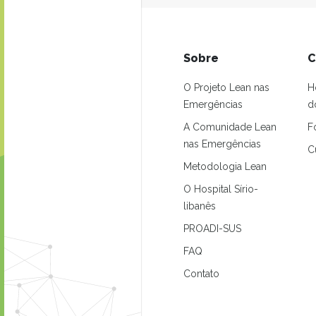
Sobre
C
O Projeto Lean nas
H
Emergências
d
A Comunidade Lean
F
nas Emergências
C
Metodologia Lean
O Hospital Sírio-
libanês
PROADI-SUS
FAQ
Contato