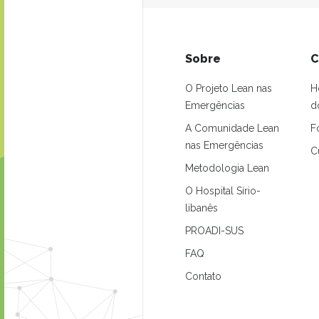
Sobre
C
O Projeto Lean nas
H
Emergências
d
A Comunidade Lean
F
nas Emergências
C
Metodologia Lean
O Hospital Sírio-
libanês
PROADI-SUS
FAQ
Contato