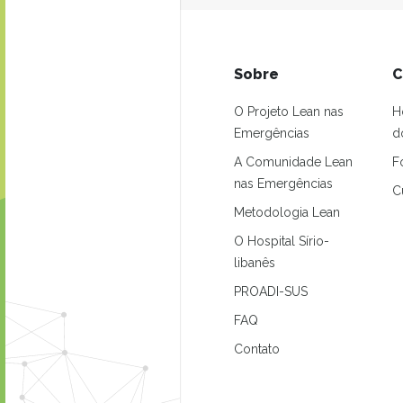
Sobre
C
O Projeto Lean nas
H
Emergências
d
A Comunidade Lean
F
nas Emergências
C
Metodologia Lean
O Hospital Sírio-
libanês
PROADI-SUS
FAQ
Contato