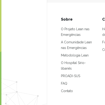
Sobre
C
O Projeto Lean nas
H
Emergências
d
A Comunidade Lean
F
nas Emergências
C
Metodologia Lean
O Hospital Sírio-
libanês
PROADI-SUS
FAQ
Contato