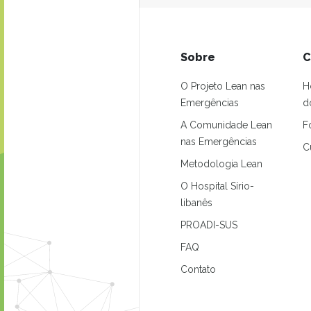
Sobre
C
O Projeto Lean nas
H
Emergências
d
A Comunidade Lean
F
nas Emergências
C
Metodologia Lean
O Hospital Sírio-
libanês
PROADI-SUS
FAQ
Contato