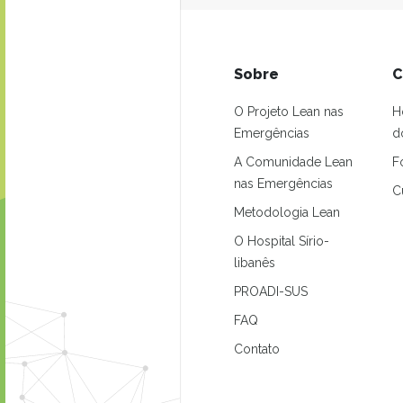
Sobre
C
O Projeto Lean nas
H
Emergências
d
A Comunidade Lean
F
nas Emergências
C
Metodologia Lean
O Hospital Sírio-
libanês
PROADI-SUS
FAQ
Contato