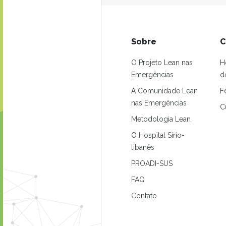
Sobre
C
O Projeto Lean nas
H
Emergências
d
A Comunidade Lean
F
nas Emergências
C
Metodologia Lean
O Hospital Sírio-
libanês
PROADI-SUS
FAQ
Contato